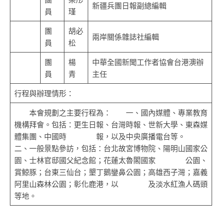
新疆兵團日報副總編輯
員
瑾
團
胡必
兩岸關係雜誌社編輯
員
松
團
楊
中華全國新聞工作者協會台港澳辦
員
青
主任
行程與辦理情形：
本會規劃之主要行程為： 一、國內媒體、專業教育
機構拜會。包括：更生日報、台灣時報、世新大學、東森媒
體集團、中國時 報，以及中央廣播電台等。
二、一般景點參訪，包括：台北故宮博物院、陽明山國家公
園、士林官邸國父紀念館；花蓮太魯閣國家 公園、
賞鯨豚；台東三仙台；墾丁鵝鑾鼻公園；高雄西子灣；嘉義
阿里山森林公園；彰化鹿港，以 及淡水紅漁人碼頭
等地。