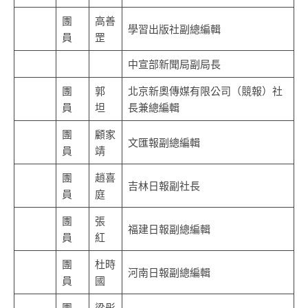
團
高善
學習出版社副總編輯
員
罡
中宣部新聞局副局長
團
郭
北京新奧傳媒有限公司（競報）社
員
坦
長兼總編輯
團
顧家
文匯報副總編輯
員
靖
團
趙喜
吉林日報副社長
員
庭
團
張
福建日報副總編輯
員
紅
團
杜時
河南日報副總編輯
員
國
團
梁彤